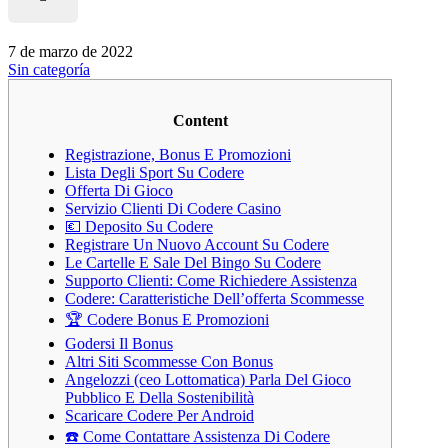
7 de marzo de 2022
Sin categoría
Content
Registrazione, Bonus E Promozioni
Lista Degli Sport Su Codere
Offerta Di Gioco
Servizio Clienti Di Codere Casino
💶 Deposito Su Codere
Registrare Un Nuovo Account Su Codere
Le Cartelle E Sale Del Bingo Su Codere
Supporto Clienti: Come Richiedere Assistenza
Codere: Caratteristiche Dell’offerta Scommesse
🏆 Codere Bonus E Promozioni
Godersi Il Bonus
Altri Siti Scommesse Con Bonus
Angelozzi (ceo Lottomatica) Parla Del Gioco
Pubblico E Della Sostenibilità
Scaricare Codere Per Android
☎️ Come Contattare Assistenza Di Codere