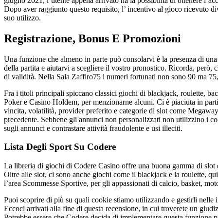
giugno 2021, l’utente appena arrivato ha la possibilità di ottenere l’ac
Dopo aver raggiunto questo requisito, l’ incentivo al gioco ricevuto di
suo utilizzo.
Registrazione, Bonus E Promozioni
Una funzione che almeno in parte può consolarvi è la presenza di una gr
della partita e aiutarvi a scegliere il vostro pronostico. Ricorda, però,
di validità. Nella Sala Zaffiro75 i numeri fortunati non sono 90 ma 75, 
Fra i titoli principali spiccano classici giochi di blackjack, roulette
Poker e Casino Holdem, per menzionarne alcuni. Ci è piaciuta in particol
vincita, volatilità, provider preferito e categorie di slot come Megawa
precedente. Sebbene gli annunci non personalizzati non utilizzino i cooki
sugli annunci e contrastare attività fraudolente e usi illeciti.
Lista Degli Sport Su Codere
La libreria di giochi di Codere Casino offre una buona gamma di slot e 
Oltre alle slot, ci sono anche giochi come il blackjack e la roulette, 
l’area Scommesse Sportive, per gli appassionati di calcio, basket, mot
Puoi scoprire di più su quali cookie stiamo utilizzando e gestirli nel
Eccoci arrivati alla fine di questa recensione, in cui troverete un giudi
Potrebbe essere che Codere decida di implementare questa funzione pres