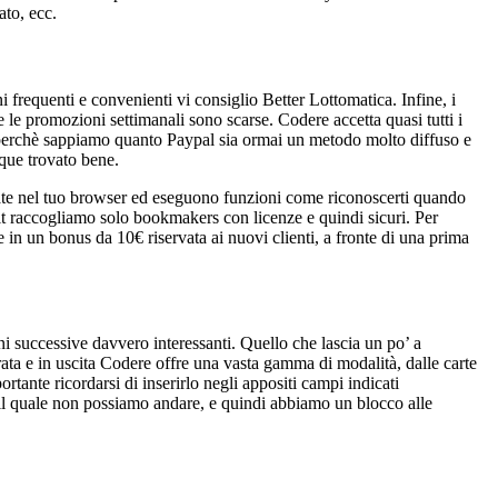
ato, ecc.
requenti e convenienti vi consiglio Better Lottomatica. Infine, i
e promozioni settimanali sono scarse. Codere accetta quasi tutti i
perchè sappiamo quanto Paypal sia ormai un metodo molto diffuso e
nque trovato bene.
zzate nel tuo browser ed eseguono funzioni come riconoscerti quando
e.it raccogliamo solo bookmakers con licenze e quindi sicuri. Per
in un bonus da 10€ riservata ai nuovi clienti, a fronte di una prima
i successive davvero interessanti. Quello che lascia un po’ a
rata e in uscita Codere offre una vasta gamma di modalità, dalle carte
tante ricordarsi di inserirlo negli appositi campi indicati
e il quale non possiamo andare, e quindi abbiamo un blocco alle