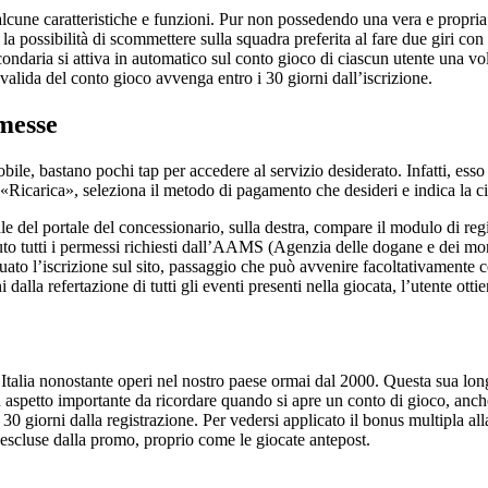
lcune caratteristiche e funzioni. Pur non possedendo una vera e propria a
 possibilità di scommettere sulla squadra preferita al fare due giri co
ondaria si attiva in automatico sul conto gioco di ciascun utente una vol
alida del conto gioco avvenga entro i 30 giorni dall’iscrizione.
messe
obile, bastano pochi tap per accedere al servizio desiderato. Infatti, esso
 «Ricarica», seleziona il metodo di pagamento che desideri e indica la ci
pale del portale del concessionario, sulla destra, compare il modulo di r
uto tutti i permessi richiesti dall’AAMS (Agenzia delle dogane e dei mon
ttuato l’iscrizione sul sito, passaggio che può avvenire facoltativamen
lla refertazione di tutti gli eventi presenti nella giocata, l’utente ott
lia nonostante operi nel nostro paese ormai dal 2000. Questa sua longev
n aspetto importante da ricordare quando si apre un conto di gioco, anc
 30 giorni dalla registrazione. Per vedersi applicato il bonus multipla 
 escluse dalla promo, proprio come le giocate antepost.