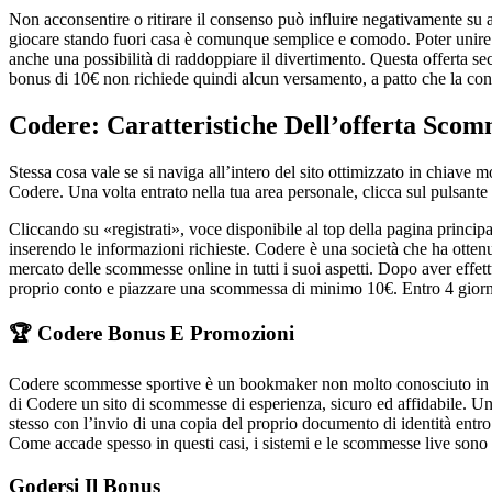
Non acconsentire o ritirare il consenso può influire negativamente su a
giocare stando fuori casa è comunque semplice e comodo. Poter unire la
anche una possibilità di raddoppiare il divertimento. Questa offerta sec
bonus di 10€ non richiede quindi alcun versamento, a patto che la conv
Codere: Caratteristiche Dell’offerta Scom
Stessa cosa vale se si naviga all’intero del sito ottimizzato in chiave m
Codere. Una volta entrato nella tua area personale, clicca sul pulsante
Cliccando su «registrati», voce disponibile al top della pagina princi
inserendo le informazioni richieste. Codere è una società che ha otten
mercato delle scommesse online in tutti i suoi aspetti. Dopo aver effe
proprio conto e piazzare una scommessa di minimo 10€. Entro 4 giorni da
🏆 Codere Bonus E Promozioni
Codere scommesse sportive è un bookmaker non molto conosciuto in Ita
di Codere un sito di scommesse di esperienza, sicuro ed affidabile. U
stesso con l’invio di una copia del proprio documento di identità entro
Come accade spesso in questi casi, i sistemi e le scommesse live sono
Godersi Il Bonus