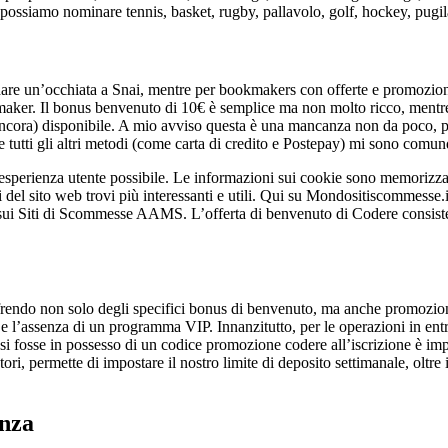
cui possiamo nominare tennis, basket, rugby, pallavolo, golf, hockey, pugil
re un’occhiata a Snai, mentre per bookmakers con offerte e promozioni f
aker. Il bonus benvenuto di 10€ è semplice ma non molto ricco, mentre l
ancora) disponibile. A mio avviso questa è una mancanza non da poco, 
 tutti gli altri metodi (come carta di credito e Postepay) mi sono comu
ore esperienza utente possibile. Le informazioni sui cookie sono memori
oni del sito web trovi più interessanti e utili. Qui su Mondositiscommess
 sui Siti di Scommesse AAMS. L’offerta di benvenuto di Codere consiste 
offrendo non solo degli specifici bonus di benvenuto, ma anche promozion
i e l’assenza di un programma VIP. Innanzitutto, per le operazioni in ent
si fosse in possesso di un codice promozione codere all’iscrizione è impor
i, permette di impostare il nostro limite di deposito settimanale, oltr
enza