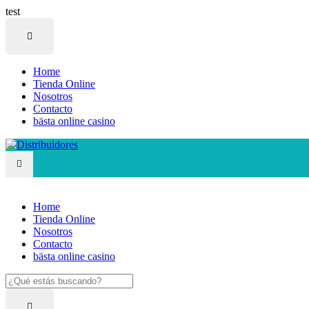
test
Home
Tienda Online
Nosotros
Contacto
bästa online casino
Home
Tienda Online
Nosotros
Contacto
bästa online casino