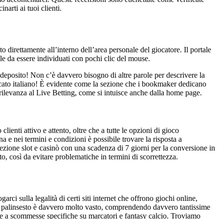
narti ai tuoi clienti.
o direttamente all’interno dell’area personale del giocatore. Il portale
ale da essere individuati con pochi clic del mouse.
 deposito! Non c’è davvero bisogno di altre parole per descrivere la
ercato italiano! È evidente come la sezione che i bookmaker dedicano
 rilevanza al Live Betting, come si intuisce anche dalla home page.
clienti attivo e attento, oltre che a tutte le opzioni di gioco
a e nei termini e condizioni è possibile trovare la risposta a
ezione slot e casinò con una scadenza di 7 giorni per la conversione in
nto, così da evitare problematiche in termini di scorrettezza.
arci sulla legalità di certi siti internet che offrono giochi online,
i. Il palinsesto è davvero molto vasto, comprendendo davvero tantissime
tre a scommesse specifiche su marcatori e fantasy calcio. Troviamo