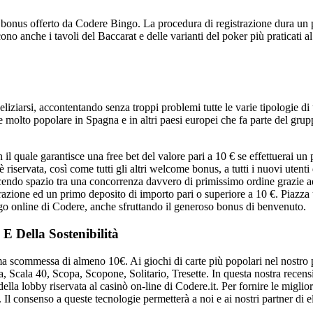
 il bonus offerto da Codere Bingo. La procedura di registrazione dura un 
niscono anche i tavoli del Baccarat e delle varianti del poker più pratic
deliziarsi, accontentando senza troppi problemi tutte le varie tipologie di
e molto popolare in Spagna e in altri paesi europei che fa parte del gr
il quale garantisce una free bet del valore pari a 10 € se effettuerai u
iservata, così come tutti gli altri welcome bonus, a tutti i nuovi utent
cendo spazio tra una concorrenza davvero di primissimo ordine grazie ad 
istrazione ed un primo deposito di importo pari o superiore a 10 €. Piaz
ngo online di Codere, anche sfruttando il generoso bonus di benvenuto.
E Della Sostenibilità
a scommessa di almeno 10€. Ai giochi di carte più popolari nel nostro p
ana, Scala 40, Scopa, Scopone, Solitario, Tresette. In questa nostra rece
o della lobby riservata al casinò on-line di Codere.it. Per fornire le migli
 Il consenso a queste tecnologie permetterà a noi e ai nostri partner di