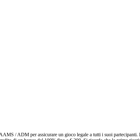
za AAMS / ADM per assicurare un gioco legale a tutti i suoi partecipanti.