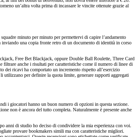
ca, ai fini del bonus di benvenuto, non dovrà essere inferiore a € 20.
omeno un’altra volta prima di incassare le vincite ottenute grazie al
due squadre minuto per minuto per permettervi di capire l’andamento
ità inviando una copia fronte retro di un documento di identità in corso
y Blackjack, Free Bet Blackjack, oppure Double Ball Roulette, Three Card
iltrare anche i risultati per caratteristiche come il numero di linee di
to dei ricavi ha comportato un incremento rispetto all’esercizio
li utilizzano per definire la quota limite, generare rapporti aggregati
quindi i giocatori hanno un buon numero di opzioni in questa sezione.
elezione non è ancora del tutto completa. Naturalmente è presente anche
opo anni di studio ho deciso di condividere la mia esperienza con voi.
 vogliate provare bookmakers simili ma con caratteristiche migliori.
o accontentarci. Queste recensioni sono etichettate come verificate