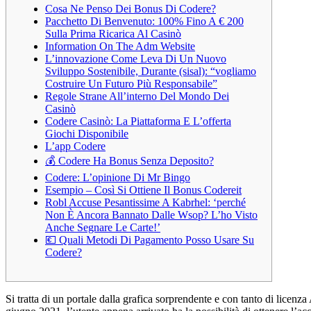
Cosa Ne Penso Dei Bonus Di Codere?
Pacchetto Di Benvenuto: 100% Fino A € 200
Sulla Prima Ricarica Al Casinò
Information On The Adm Website
L’innovazione Come Leva Di Un Nuovo
Sviluppo Sostenibile, Durante (sisal): “vogliamo
Costruire Un Futuro Più Responsabile”
Regole Strane All’interno Del Mondo Dei
Casinò
Codere Casinò: La Piattaforma E L’offerta
Giochi Disponibile
L’app Codere
💰 Codere Ha Bonus Senza Deposito?
Codere: L’opinione Di Mr Bingo
Esempio – Così Si Ottiene Il Bonus Codereit
Robl Accuse Pesantissime A Kabrhel: ‘perché
Non È Ancora Bannato Dalle Wsop? L’ho Visto
Anche Segnare Le Carte!’
💶 Quali Metodi Di Pagamento Posso Usare Su
Codere?
Si tratta di un portale dalla grafica sorprendente e con tanto di licen