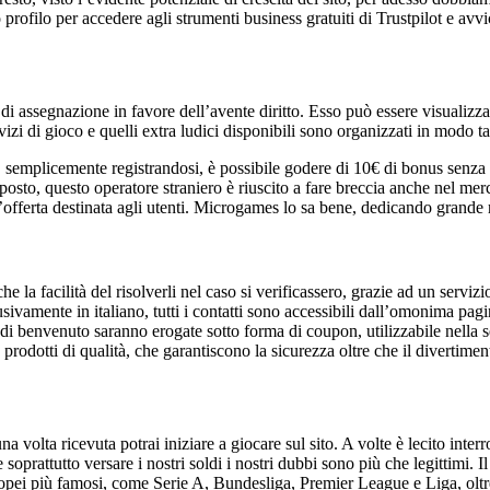
rofilo per accedere agli strumenti business gratuiti di Trustpilot e avvici
di assegnazione in favore dell’avente diritto. Esso può essere visualizzat
izi di gioco e quelli extra ludici disponibili sono organizzati in modo t
e, semplicemente registrandosi, è possibile godere di 10€ di bonus senza
posto, questo operatore straniero è riuscito a fare breccia anche nel m
l’offerta destinata agli utenti. Microgames lo sa bene, dedicando grande
la facilità del risolverli nel caso si verificassero, grazie ad un servizio 
sivamente in italiano, tutti i contatti sono accessibili dall’omonima pagin
 di benvenuto saranno erogate sotto forma di coupon, utilizzabile nella s
o prodotti di qualità, che garantiscono la sicurezza oltre che il divertime
olta ricevuta potrai iniziare a giocare sul sito. A volte è lecito interrog
e soprattutto versare i nostri soldi i nostri dubbi sono più che legittim
europei più famosi, come Serie A, Bundesliga, Premier League e Liga, ol