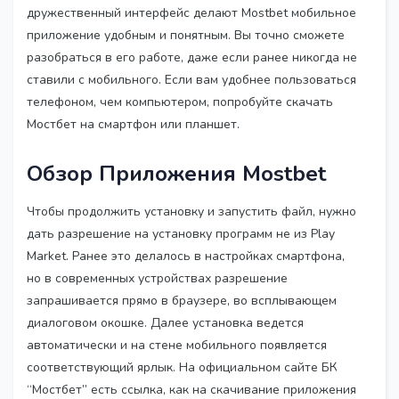
дружественный интерфейс делают Mostbet мобильное
приложение удобным и понятным. Вы точно сможете
разобраться в его работе, даже если ранее никогда не
ставили с мобильного. Если вам удобнее пользоваться
телефоном, чем компьютером, попробуйте скачать
Мостбет на смартфон или планшет.
Обзор Приложения Mostbet
Чтобы продолжить установку и запустить файл, нужно
дать разрешение на установку программ не из Play
Market. Ранее это делалось в настройках смартфона,
но в современных устройствах разрешение
запрашивается прямо в браузере, во всплывающем
диалоговом окошке. Далее установка ведется
автоматически и на стене мобильного появляется
соответствующий ярлык. На официальном сайте БК
“Мостбет” есть ссылка, как на скачивание приложения