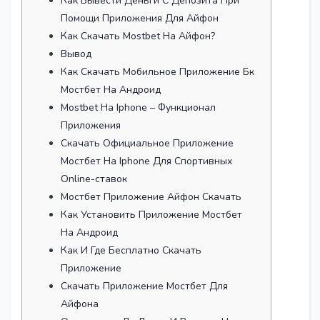
Как Вывести Деньги С Депозита При
Помощи Приложения Для Айфон
Как Скачать Mostbet На Айфон?
Вывод
Как Скачать Мобильное Приложение Бк
Мостбет На Андроид
Mostbet На Iphone – Функционал
Приложения
Скачать Официальное Приложение
Мостбет На Iphone Для Спортивных
Online-ставок
Мостбет Приложение Айфон Скачать
Как Установить Приложение Мостбет
На Андроид
Как И Где Бесплатно Скачать
Приложение
Скачать Приложение Мостбет Для
Айфона