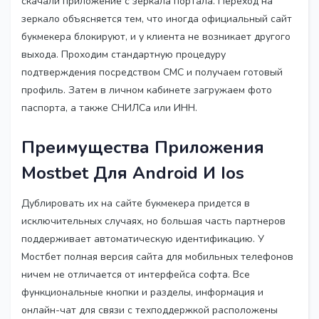
скачали приложение с зеркала портала. Переход на
зеркало объясняется тем, что иногда официальный сайт
букмекера блокируют, и у клиента не возникает другого
выхода. Проходим стандартную процедуру
подтверждения посредством СМС и получаем готовый
профиль. Затем в личном кабинете загружаем фото
паспорта, а также СНИЛСа или ИНН.
Преимущества Приложения
Mostbet Для Android И Ios
Дублировать их на сайте букмекера придется в
исключительных случаях, но большая часть партнеров
поддерживает автоматическую идентификацию. У
Мостбет полная версия сайта для мобильных телефонов
ничем не отличается от интерфейса софта. Все
функциональные кнопки и разделы, информация и
онлайн-чат для связи с техподдержкой расположены