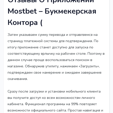
Mostbet – Букмекерская
Контора (
Затем указываем сумму перевода и отправляемся на
страницу платежной системы для подтверждения. По
итогу приложение станет доступно для запуска по
соответствующему ярлычку на рабочем столе. Поэтому в
данном случае проще воспользоваться поиском в
магазине. Обнаружив утилиту, нажимаем «Загрузить»,
подтверждаем свое намерение и ожидаем завершения
скачивания.
Сразу после загрузки и установки мобильного клиента
вы получите доступ ко всем возможностям личного
кабинета. Функционал программы на 99% повторяет
возможности официального сайта. Простая навигация и