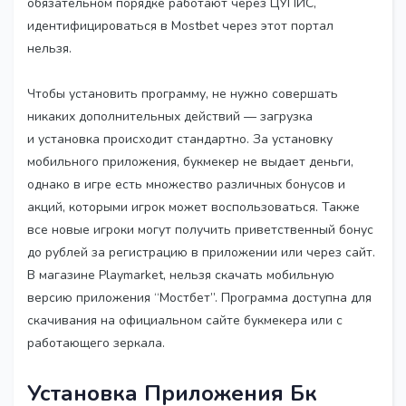
обязательном порядке работают через ЦУПИС,
идентифицироваться в Mostbet через этот портал
нельзя.
Чтобы установить программу, не нужно совершать
никаких дополнительных действий — загрузка
и установка происходит стандартно. За установку
мобильного приложения, букмекер не выдает деньги,
однако в игре есть множество различных бонусов и
акций, которыми игрок может воспользоваться. Также
все новые игроки могут получить приветственный бонус
до рублей за регистрацию в приложении или через сайт.
В магазине Playmarket, нельзя скачать мобильную
версию приложения “Мостбет”. Программа доступна для
скачивания на официальном сайте букмекера или с
работающего зеркала.
Установка Приложения Бк