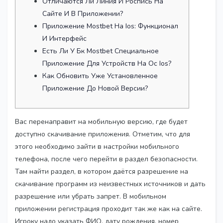
Отличаются Ли Линия И Роспись На
Сайте И В Приложении?
Приложение Mostbet На Ios: Функционал
И Интерфейс
Есть Ли У Бк Mostbet Специальное
Приложение Для Устройств На Ос Ios?
Как Обновить Уже Установленное
Приложение До Новой Версии?
Вас перенаправит на мобильную версию, где будет
доступно скачивание приложения. Отметим, что для
этого необходимо зайти в настройки мобильного
телефона, после чего перейти в раздел безопасности.
Там найти раздел, в котором даётся разрешение на
скачивание программ из неизвестных источников и дать
разрешение или убрать запрет. В мобильном
приложении регистрация проходит так же как на сайте.
Игроку надо указать ФИО, дату рождения, номер