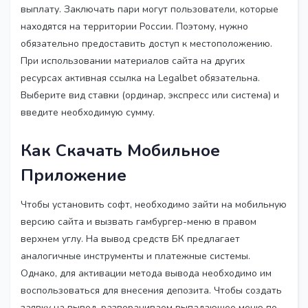
выплату. Заключать пари могут пользователи, которые
находятся на территории России. Поэтому, нужно
обязательно предоставить доступ к местоположению.
При использовании материалов сайта на других
ресурсах активная ссылка на Legalbet обязательна.
Выберите вид ставки (ординар, экспресс или система) и
введите необходимую сумму.
Как Скачать Мобильное
Приложение
Чтобы установить софт, необходимо зайти на мобильную
версию сайта и вызвать гамбургер-меню в правом
верхнем углу. На вывод средств БК предлагает
аналогичные инструменты и платежные системы.
Однако, для активации метода вывода необходимо им
воспользоваться для внесения депозита. Чтобы создать
заявку на вывод, разворачиваем выпадающее меню по