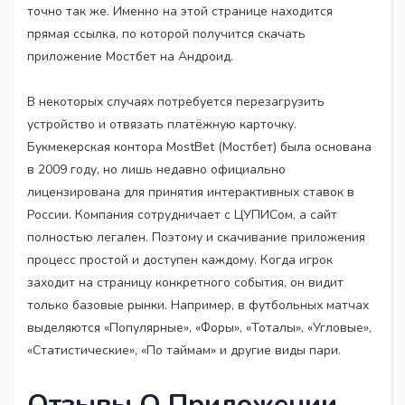
точно так же. Именно на этой странице находится
прямая ссылка, по которой получится скачать
приложение Мостбет на Андроид.
В некоторых случаях потребуется перезагрузить
устройство и отвязать платёжную карточку.
Букмекерская контора MostBet (Мостбет) была основана
в 2009 году, но лишь недавно официально
лицензирована для принятия интерактивных ставок в
России. Компания сотрудничает с ЦУПИСом, а сайт
полностью легален. Поэтому и скачивание приложения
процесс простой и доступен каждому. Когда игрок
заходит на страницу конкретного события, он видит
только базовые рынки. Например, в футбольных матчах
выделяются «Популярные», «Форы», «Тоталы», «Угловые»,
«Статистические», «По таймам» и другие виды пари.
Отзывы О Приложении