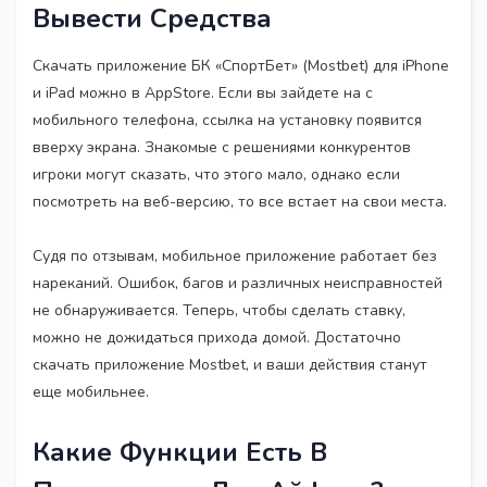
Вывести Средства
Скачать приложение БК «СпортБет» (Mostbet) для iPhone
и iPad можно в AppStore. Если вы зайдете на с
мобильного телефона, ссылка на установку появится
вверху экрана. Знакомые с решениями конкурентов
игроки могут сказать, что этого мало, однако если
посмотреть на веб-версию, то все встает на свои места.
Судя по отзывам, мобильное приложение работает без
нареканий. Ошибок, багов и различных неисправностей
не обнаруживается. Теперь, чтобы сделать ставку,
можно не дожидаться прихода домой. Достаточно
скачать приложение Mostbet, и ваши действия станут
еще мобильнее.
Какие Функции Есть В